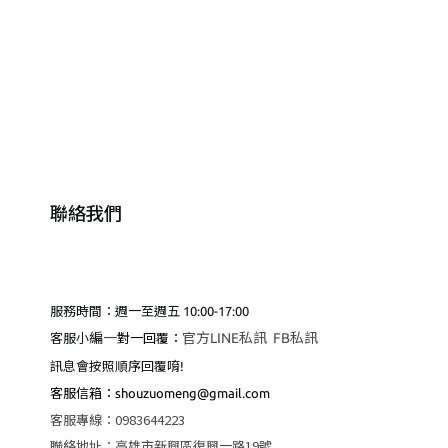
聯絡我們
服務時間：週一至週五 10:00-17:00
編
一
官方LINE私訊
FB私訊
客服小
對一回覆：
訊息會按照順序回覆唷!
客服
信箱：shouzuomeng@gmail.com
客服專線
：
0983644223
聯絡地址
：
高雄市新興區復興一路19號