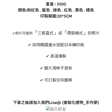
重量 : 350G
顏色:粉紅色 . 藍色 . 綠色 . 紅色 . 黑色 . 橘色
印製範圍:20*5CM
「
」
「
」
三張直式
或
兩張橫式
的照片
✔照片可提供
✔ 採用韓國墨水搭配日本轉印紙
✔ 高溫燒製
✔ 圖片清晰不退色
✔ 可訂製任何圖案
下單之後請加入我們Line@ (客製化禮物_手作夢)