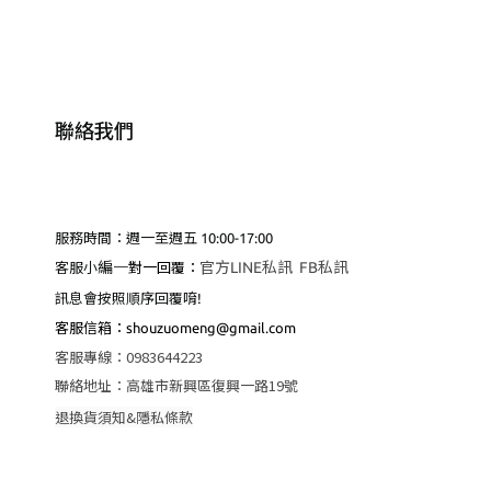
聯絡我們
服務時間：週一至週五 10:00-17:00
編
一
官方LINE私訊
FB私訊
客服小
對一回覆：
訊息會按照順序回覆唷!
客服
信箱：shouzuomeng@gmail.com
客服專線
：
0983644223
聯絡地址
：
高雄市新興區復興一路19號
退換貨須知&隱私條款