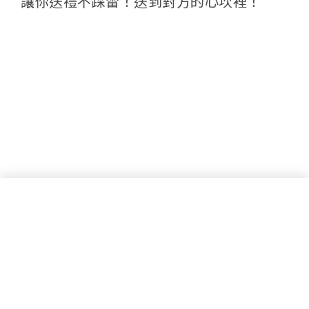
讓你送禮不踩雷！送到對方的心坎裡！