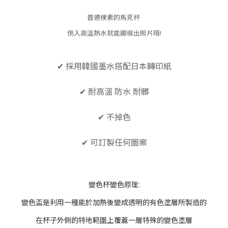
普通樸素的馬克杯
倒入高溫熱水就能顯現出照片唷!
✔ 採用韓國墨水搭配日本轉印紙
✔
耐高溫
防水 耐髒
✔ 不掉色
✔ 可訂製任何圖案
變色杯變色原理:
變色盃是利用一種能於加熱後變成透明的有色塗層所製造的
在杯子外側的特地範圍上覆蓋一層特殊的變色塗層