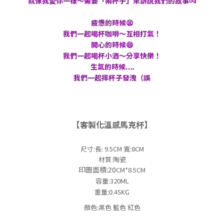
就像我愛你一樣～需要「兩杯子」來訴說我們的故事💏
疲憊的時候😫
我們一起喝杯咖啡～互相打氣！
開心的時候😄
我們一起喝杯小酒～分享快樂！
生氣的時候….
我們一起摔杯子發洩（誤
【客製化溫感馬克杯】
尺寸:長: 9.5CM 寬:8CM
材質:陶瓷
CM*8.5CM
印圖面積:20
容量:320ML
重量:0.45KG
顏色:黑色 藍色 紅色