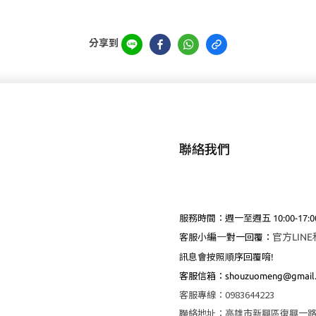
分享到
聯絡我們
服務時間：週一至週五 10:00-17:0
編
一
官方LIN
客服小
對一回覆：
訊息會按照順序回覆唷!
客服
信箱：shouzuomeng@gmail
客服專線
：
0983644223
聯絡地址
：
高雄市新興區復興一路