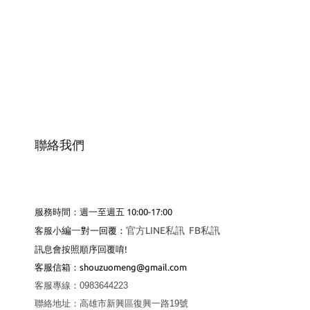
聯絡我們
服務時間：週一至週五 10:00-17:00
編
一
官方LINE私訊
FB私訊
客服小
對一回覆：
訊息會按照順序回覆唷!
客服
信箱：shouzuomeng@gmail.com
客服專線
：
0983644223
聯絡地址
：
高雄市新興區復興一路19號