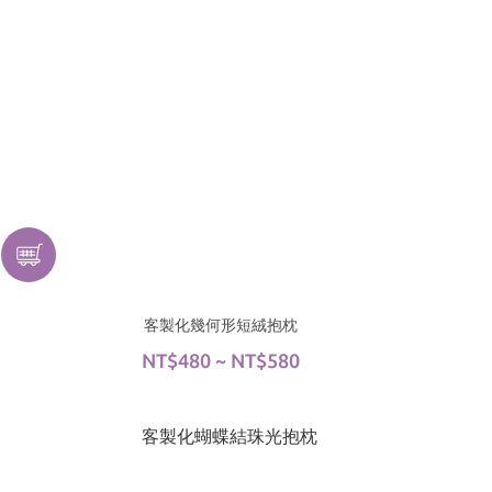
客製化幾何形短絨抱枕
NT$480 ~ NT$580