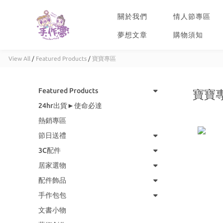
關於我們
情人節專區
夢想文章
購物須知
View All
/
Featured Products
/
寶寶專區
Featured Products
寶寶
24hr出貨►使命必達
熱銷專區
節日送禮
3C配件
居家選物
配件飾品
手作包包
文書小物