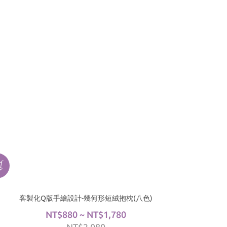
客製化Q版手繪設計-幾何形短絨抱枕(八色)
NT$880 ~ NT$1,780