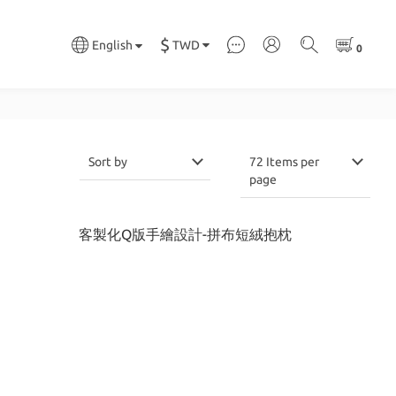
$
TWD
English
Sort by
72 Items per
page