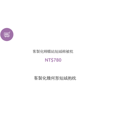
客製化蝴蝶結短絨棉被枕
NT$780