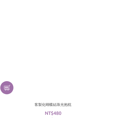
客製化蝴蝶結珠光抱枕
NT$480