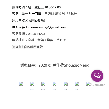
服務時間：週一至週五 10:00-17:00
編
一
官方LINE私訊
FB私訊
客服小
對一回覆：
訊息會按照順序回覆唷!
客服
信箱：shouzuomeng@gmail.com
客服專線
：
0983644223
聯絡地址
：
高雄市新興區復興一路19號
退換貨須知&隱私條款
隱私條款
| 2020 © 手作夢ShouZuoMeng