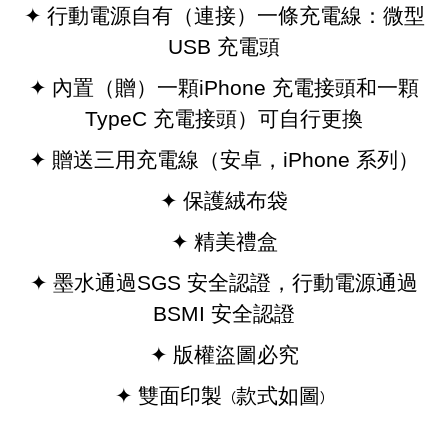
✦
行動電源自有（連接）一條充電線：
微型
USB
充電頭
✦
內置（贈）一顆
iPhone
充電接頭和一顆
TypeC
充電接頭）可自行更換
✦
贈送三用充電線
（
安卓，
iPhone
系列
）
✦
保護絨布袋
✦
精美禮盒
✦
墨水通過
SGS
安全認證，
行動電源通過
BSMI
安全認證
✦
版權盜圖必究
✦
雙面印製
款式如圖
（
）