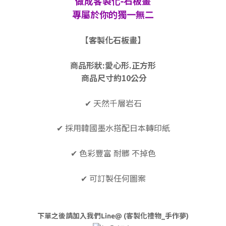
做成客製化-石板畫
專屬於你的獨一無二
【客製化石板畫】
商品形狀:
愛心形.正方形
商品尺寸約10公分
✔ 天然千層岩石
✔ 採用韓國墨水搭配日本轉印紙
✔ 色彩豐富
耐髒
不掉色
✔ 可訂製任何圖案
下單之後請加入我們Line@ (客製化禮物_手作夢)