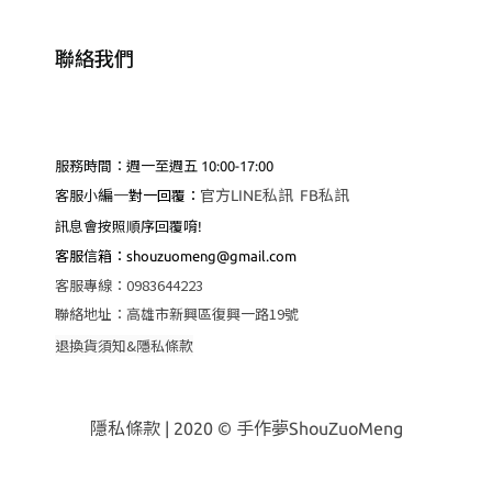
聯絡我們
服務時間：週一至週五 10:00-17:00
編
一
官方LINE私訊
FB私訊
客服小
對一回覆：
訊息會按照順序回覆唷!
客服
信箱：shouzuomeng@gmail.com
客服專線
：
0983644223
聯絡地址
：
高雄市新興區復興一路19號
退換貨須知&隱私條款
隱私條款
| 2020 © 手作夢ShouZuoMeng