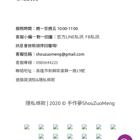
服務時間：週一至週五 10:00-17:00
編
一
官方LINE私訊
FB私訊
客服小
對一回覆：
訊息會按照順序回覆唷!
客服
信箱：shouzuomeng@gmail.com
客服專線
：
0983644223
聯絡地址
：
高雄市新興區復興一路19號
退換貨須知&隱私條款
隱私條款
| 2020 © 手作夢ShouZuoMeng