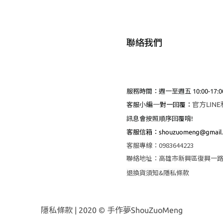
聯絡我們
服務時間：週一至週五 10:00-17:0
編
一
官方LIN
客服小
對一回覆：
訊息會按照順序回覆唷!
客服
信箱：shouzuomeng@gmail
客服專線
：
0983644223
聯絡地址
：
高雄市新興區復興一路
退換貨須知&隱私條款
隱私條款
| 2020 © 手作夢ShouZuoMeng