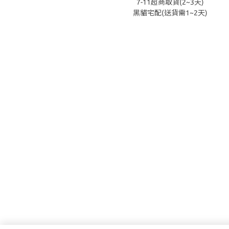
7-11超商取貨(2~3天)
黑貓宅配(送貨需1~2天)