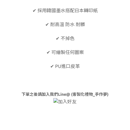
✔ 採用韓國墨水搭配日本轉印紙
✔
耐高溫
防水 耐髒
✔ 不掉色
✔ 可繪製任何圖案
✔ PU進口皮革
下單之後請加入我們Line@ (客製化禮物_手作夢)