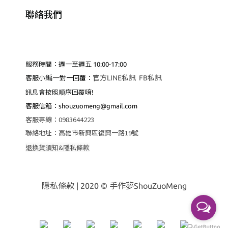
聯絡我們
服務時間：週一至週五 10:00-17:00
編
一
官方LINE私訊
FB私訊
客服小
對一回覆：
訊息會按照順序回覆唷!
客服
信箱：shouzuomeng@gmail.com
客服專線
：
0983644223
聯絡地址
：
高雄市新興區復興一路19號
退換貨須知&隱私條款
隱私條款
| 2020 © 手作夢ShouZuoMeng