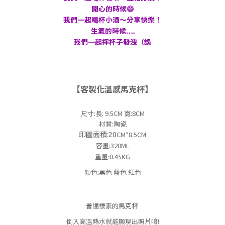
開心的時候😄
我們一起喝杯小酒～分享快樂！
生氣的時候….
我們一起摔杯子發洩（誤
【客製化溫感馬克杯】
尺寸:長: 9.5CM 寬:8CM
材質:陶瓷
CM*8.5CM
印圖面積:20
容量:320ML
重量:0.45KG
顏色:黑色 藍色 紅色
普通樸素的馬克杯
倒入高溫熱水就能顯現出照片唷!