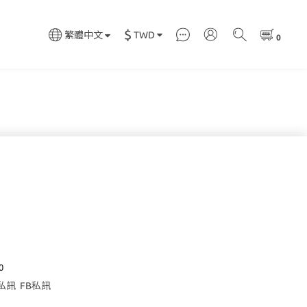
$
TWD
繁體中文
0
E私訊
FB私訊