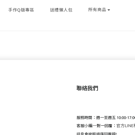
所有商品
手作Q版專區
送禮懶人包
聯絡我們
服務時間：週一至週五 10:00-17:0
編
一
官方LIN
客服小
對一回覆：
訊息會按照順序回覆唷!