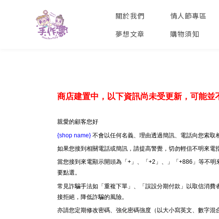
關於我們
情人節專區
夢想文章
購物須知
商店建置中，以下資訊尚未受更新，可能並
親愛的顧客您好
{shop name}
不會以任何名義、理由透過簡訊、電話向您索取相
如果您接到相關電話或簡訊，請提高警覺，切勿輕信不明來電
當您接到來電顯示開頭為「+」、「+2」、」「+886」等
要點選。
常見詐騙手法如「重複下單」、「誤設分期付款」以取信消費
接拒絕，降低詐騙的風險。
亦請您定期修改密碼、強化密碼強度（以大小寫英文、數字混