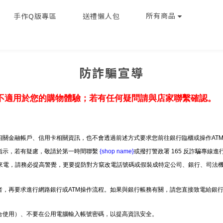
所有商品
手作Q版專區
送禮懶人包
防詐騙宣導
不適用於您的購物體驗；若有任何疑問請與店家聯繫確認。
關金融帳戶、信用卡相關資訊，也不會透過前述方式要求您前往銀行臨櫃或操作AT
指示，若有疑慮，敬請於第一時間聯繫
{shop name}
或撥打警政署 165 反詐騙專線進
不明來電，請務必提高警覺，更要提防對方竄改電話號碼或假裝成特定公司、銀行、司法機
者，再要求進行網路銀行或ATM操作流程。如果與銀行帳務有關，請您直接致電給銀
合使用）、不要在公用電腦輸入帳號密碼，以提高資訊安全。