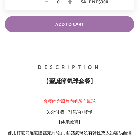
SALE NT$300
ADD TO CART
DESCRIPTION
聖誕節氣球套餐
【
】
套餐內含照片內的所有氣球
另外付贈：打氣筒+膠帶
【使用說明】
使用打氣筒灌氣建議充到8飽，
鋁箔氣球沒有彈性充
太飽容易自爆