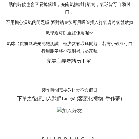
貼的時候也會容易掉落哦，充飽氣抽離打氣筒，氣球皆可自動封
口，
不用擔心漏氣的問題喔!派對結束後可用吸管插入打氣處將氣體放掉
氣球還可以重複使用喔^^
氣球出貨前無法先充飽測試！極少數有瑕疵問題，若有小破洞可自
行用膠帶將小破洞補貼起來喔
完美主義者請勿下單
製作時間需要7-14天不含假日
下單之後請加入我們Line@ (客製化禮物_手作夢)
SHIPPING &