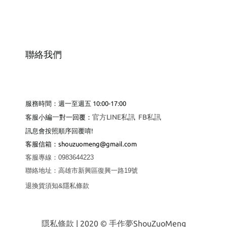
聯絡我們
服務時間：週一至週五 10:00-17:00
編
一
官方LINE私訊
FB私訊
客服小
對一回覆：
訊息會按照順序回覆唷!
客服
信箱：shouzuomeng@gmail.com
客服專線
：
0983644223
聯絡地址
：
高雄市新興區復興一路19號
退換貨須知&隱私條款
隱私條款
| 2020 © 手作夢ShouZuoMeng