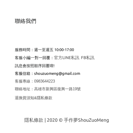
聯絡我們
服務時間：週一至週五 10:00-17:00
編
一
官方LINE私訊
FB私訊
客服小
對一回覆：
訊息會按照順序回覆唷!
客服
信箱：shouzuomeng@gmail.com
客服專線
：
0983644223
聯絡地址
：
高雄市新興區復興一路19號
退換貨須知&隱私條款
隱私條款
| 2020 © 手作夢ShouZuoMeng