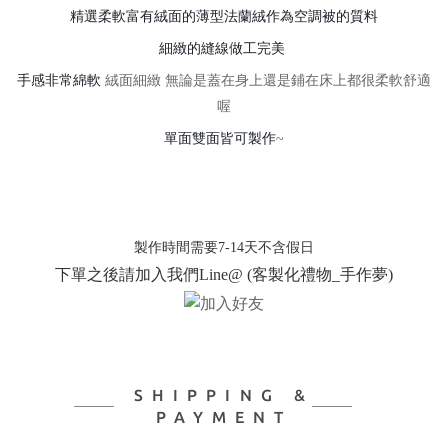
精選柔軟富有絨面的薄型法蘭絨作為空調被的質料
細緻的縫線做工完美
手感非常綿軟
絨面細緻
無論是蓋在身上還是鋪在床上都很柔軟舒適
喔
單面雙面皆可製作
~
製作時間需要7-14天不含假日
下單之後請加入我們Line@ (客製化禮物_手作夢)
SHIPPING &
PAYMENT