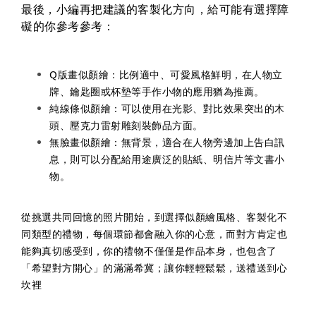
最後，小編再把建議的客製化方向，給可能有選擇障
礙的你參考參考：
Q版畫似顏繪：比例適中、可愛風格鮮明，在人物立
牌、鑰匙圈或杯墊等手作小物的應用猶為推薦。
純線條似顏繪：可以使用在光影、對比效果突出的木
頭、壓克力雷射雕刻裝飾品方面。
無臉畫似顏繪：無背景，適合在人物旁邊加上告白訊
息，則可以分配給用途廣泛的貼紙、明信片等文書小
物。
從挑選共同回憶的照片開始，到選擇似顏繪風格、客製化不
同類型的禮物，每個環節都會融入你的心意，而對方肯定也
能夠真切感受到，你的禮物不僅僅是作品本身，也包含了
「希望對方開心」的滿滿希冀；讓你輕輕鬆鬆，送禮送到心
坎裡