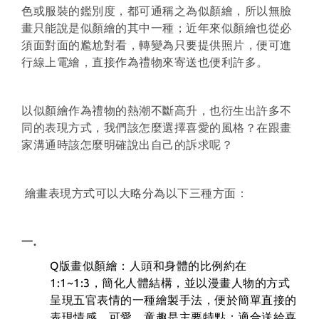
色或服裝的鑑別度，都可通稱之為似顏繪，所以無臉
畫只能說是似顏繪的其中一種；近年來似顏繪也從必
須面對面的尷尬對看，轉變為只要提供照片，便可進
行線上電繪，直接作為禮物來寄送也便利許多。
以似顏繪作為禮物的熱潮不斷高升，也衍生出許多不
同的表現方式，我們該怎麼選擇喜愛的風格？在跟畫
家溝通時該怎麼明確說出自己的訴求呢？
繪畫表現方式可以大略分為以下三種方面：
一.
Q版畫似顏繪：人頭和身體的比例約在
1:1~1:3，簡化人體結構，並以漫畫人物的方式
呈現五官表情的一種繪製手法，便於簡單直接的
表現情感，可愛、童趣是主要特點；適合送給喜