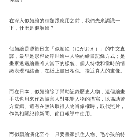
在深入似顏繪的種類跟應用之前，我們先來認識一
下，什麼是似顏繪？
似顏繪是源於日文「似颜絵（にがおえ）」的中文直
譯，最早是形容於浮世繪中人物的繪畫記錄方式；是
畫家透過繪畫將人當下的樣貌、個人特徵和當時的情
緒表現相結合，在紙上畫出相似、接近真人的畫像。
而在日本，似顏繪除了幫助記錄歷史人物，這個繪畫
手法也用來作為被害人對犯罪人物的描寫，以協助警
方查緝、還有在無法取得人物肖像權時，取代照片，
作為相關紀錄新聞、節目報導中使用。
而似顏繪演化至今，只要畫家抓住人物、毛小孩的特