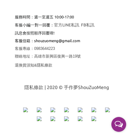
服務時間：週一至週五 10:00-17:00
編
一
官方LINE私訊
FB私訊
客服小
對一回覆：
訊息會按照順序回覆唷!
客服
信箱：shouzuomeng@gmail.com
客服專線
：
0983644223
聯絡地址
：
高雄市新興區復興一路19號
退換貨須知&隱私條款
隱私條款
| 2020 © 手作夢ShouZuoMeng